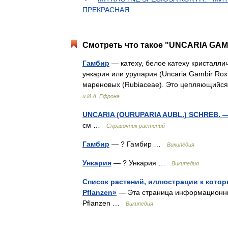
ПРЕКРАСНАЯ
Смотреть что такое "UNCARIA GAMB
Гамбир
— катеху, белое катеху кристалли
ункария или урупария (Uncaria Gambir Roxb
мареновых (Rubiaceae). Это цепляющийс
и И.А. Ефрона
UNCARIA (OURUPARIA AUBL.) SCHREB. 
см …
Справочник растений
Гамбир
— ? Гамбир …
Википедия
Ункария
— ? Ункария …
Википедия
Список растений, иллюстрации к которы
Pflanzen»
— Эта страница информационный 
Pflanzen …
Википедия