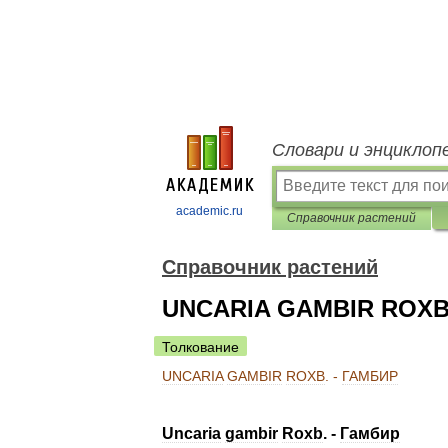
Словари и энциклоп
academic.ru
Справочник растений
Справочник растений
UNCARIA GAMBIR ROXB
Толкование
UNCARIA
GAMBIR
ROXB
. -
ГАМБИР
Uncaria
gambir
Roxb
. -
Гамбир