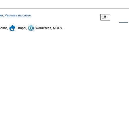
ка
,
Реклама на сайте
18+
omla,
Drupal,
WordPress, MODx.