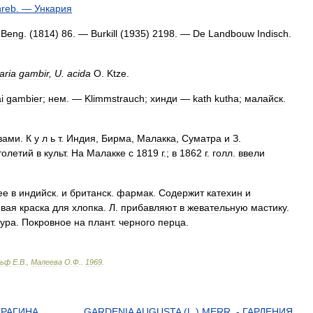
hreb
. —
Ункария
.
Beng
. (
1814
)
86
. —
Burkill
(
1935
)
2198
. —
De
Landbouw
Indisch
.
aria
gambir
,
U
.
acida
O
.
Ktze
.
i
gambier
;
нем
. —
Klimmstrauch
;
хинди
—
kath
kutha
;
малайск
.
вами
.
К
у
л
ь
т
.
Индия
,
Бирма
,
Малакка
,
Суматра
и
З
.
толетий
в
культ
.
На
Малакке
с
1819
г
.;
в
1862
г
.
голл
.
ввели
ее
в
индийск
.
и
британск
.
фармак
.
Содержит
катехин
и
евая
краска
для
хлопка
.
Л
.
прибавляют
в
жевательную
мастику
.
ура
.
Покровное
на
плант
.
черного
перца
.
льф
Е
.
В
.,
Малеева
О
.
Ф
.
.
1969
.
ТРАГИНА
GARDENIA AUGUSTA (L.) MERR. - ГАРДЕНИЯ