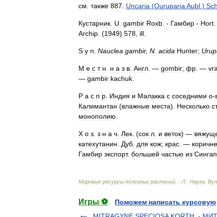
см
.
также
887
.
Uncaria
(
Ouruparia
Aubl
.)
Sc
Кустарник
.
U
.
gambir
Roxb
. -
Гамбир
-
Hort
Archip
. (
1949
)
578
,
ill
.
S
y
n
.
Nauclea
gambir
,
N
.
acida
Hunter
;
Urup
М
е
с
т
н
.
н
а
з
в
.
Англ
. —
gombir
;
фр
. —
vra
—
gambir
kachuk
.
Р
а
с
п
р
.
Индия
и
Малакка
с
соседними
о
-
Калимантан
(
влажные
места
).
Несколько
с
монополию
.
Х
о
з
.
з
н
а
ч
.
Лек
. (
сок
л
.
и
веток
) —
вяжущ
катехутанин
.
Дуб
.
для
кож
;
крас
. —
коричн
Гамбир
экспорт
.
большей
частью
из
Сингап
Мировые
ресурсы
полезных
растений
. -
Л
.
:
Наука
.
Ву
Игры ⚽
Поможем написать курсовую
MITRAGYNE SPECIOSA KORTH. - МИ