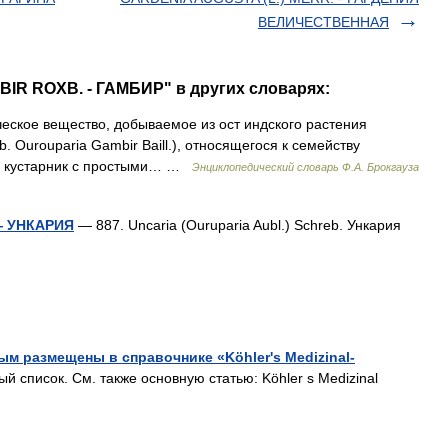
ВЕЛИЧЕСТВЕННАЯ
IR ROXB. - ГАМБИР" в других словарях:
ческое вещество, добываемое из ост индского растения
. Ourouparia Gambir Baill.), относящегося к семейству
я кустарник с простыми… …
Энциклопедический словарь Ф.А. Брокгауза
— УНКАРИЯ
— 887. Uncaria (Ouruparia Aubl.) Schreb. Ункария
м размещены в справочнике «Köhler's Medizinal-
список. См. также основную статью: Köhler s Medizinal